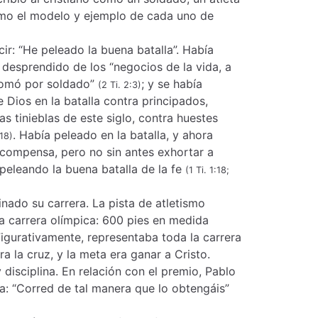
omo el modelo y ejemplo de cada uno de
ir: “He peleado la buena batalla”. Había
a desprendido de los “negocios de la vida, a
 tomó por soldado”
; y se había
(2 Ti. 2:3)
 Dios en la batalla contra principados,
s tinieblas de este siglo, contra huestes
. Había peleado en la batalla, y ahora
–18)
ecompensa, pero no sin antes exhortar a
peleando la buena batalla de la fe
(1 Ti. 1:18;
inado su carrera. La pista de atletismo
a carrera olímpica: 600 pies en medida
Figurativamente, representaba toda la carrera
ra la cruz, y la meta era ganar a Cristo.
disciplina. En relación con el premio, Pablo
a: “Corred de tal manera que lo obtengáis”