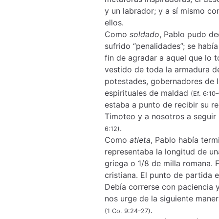
y un labrador; y a sí mismo c
ellos.
Como
soldado
, Pablo pudo dec
sufrido “penalidades”; se habí
fin de agradar a aquel que lo
vestido de toda la armadura de
potestades, gobernadores de la
espirituales de maldad
(Ef. 6:10
estaba a punto de recibir su r
Timoteo y a nosotros a seguir 
.
6:12)
Como
atleta
, Pablo había term
representaba la longitud de un
griega o 1/8 de milla romana. 
cristiana. El punto de partida e
Debía correrse con paciencia y 
nos urge de la siguiente maner
.
(1 Co. 9:24–27)