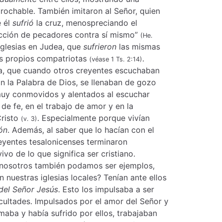
prochable. También imitaron al Señor, quien
e él
sufrió
la cruz, menospreciando el
icción de pecadores contra sí mismo”
(He.
 iglesias en Judea, que
sufrieron
las mismas
us propios compatriotas
.
(véase 1 Ts. 2:14)
ra, que cuando otros creyentes escuchaban
n la Palabra de Dios, se llenaban de gozo
 muy conmovidos y alentados al escuchar
e fe, en el trabajo de amor y en la
Cristo
. Especialmente porque vivían
(v. 3)
ón
. Además, al saber que lo hacían con el
reyentes tesalonicenses terminaron
vo de lo que significa ser cristiano.
 nosotros también podamos ser ejemplos,
n nuestras iglesias locales? Tenían ante ellos
 del Señor Jesús
. Esto los impulsaba a ser
cultades. Impulsados por el amor del Señor y
maba y había sufrido por ellos, trabajaban