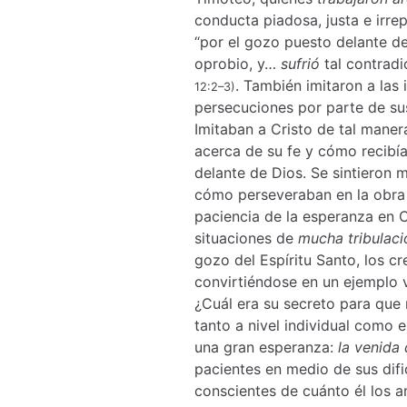
conducta piadosa, justa e irre
“por el gozo puesto delante d
oprobio, y…
sufrió
tal contrad
. También imitaron a las
12:2–3)
persecuciones por parte de s
Imitaban a Cristo de tal mane
acerca de su fe y cómo recibía
delante de Dios. Se sintieron
cómo perseveraban en la obra d
paciencia de la esperanza en 
situaciones de
mucha tribulaci
gozo del Espíritu Santo, los c
convirtiéndose en un ejemplo vi
¿Cuál era su secreto para que
tanto a nivel individual como e
una gran esperanza:
la venida
pacientes en medio de sus difi
conscientes de cuánto él los a