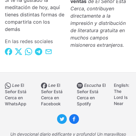
Si te ha gustado la
ventas
de El Señor Está
meditación de hoy, aquí
Cerca, contribuyen
tienes distintas formas de
directamente a la
compartirla con los
impresión y distribución
demás
de literatura gratuita en
muchos campos
En las redes sociales
misioneros extranjeros.
Lee
El
Lee
El
Escucha
El
English:
The
Señor Está
Señor Está
Señor Está
Lord Is
Cerca en
Cerca en
Cerca en
Near
WhatsApp
Facebook
Spotify
Un devocional diario edificante y profundo! Un maravilloso