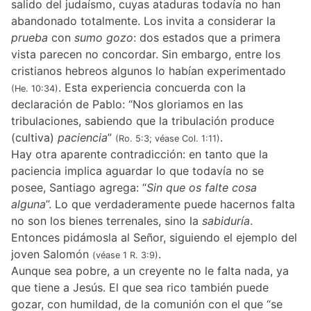
salido del judaísmo, cuyas ataduras todavía no han
abandonado totalmente. Los invita a considerar la
prueba
con
sumo gozo
: dos estados que a primera
vista parecen no concordar. Sin embargo, entre los
cristianos hebreos algunos lo habían experimentado
. Esta experiencia concuerda con la
(He. 10:34)
declaración de Pablo: “Nos gloriamos en las
tribulaciones, sabiendo que la tribulación produce
(cultiva)
paciencia
”
.
(Ro. 5:3; véase Col. 1:11)
Hay otra aparente contradicción: en tanto que la
paciencia implica aguardar lo que todavía no se
posee, Santiago agrega: “
Sin que os falte cosa
alguna
”. Lo que verdaderamente puede hacernos falta
no son los bienes terrenales, sino la
sabiduría
.
Entonces pidámosla al Señor, siguiendo el ejemplo del
joven Salomón
.
(véase 1 R. 3:9)
Aunque sea pobre, a un creyente no le falta nada, ya
que tiene a Jesús. El que sea rico también puede
gozar, con humildad, de la comunión con el que “se