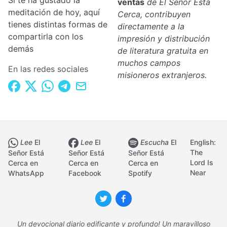
Si te ha gustado la
ventas
de El Señor Está
meditación de hoy, aquí
Cerca, contribuyen
tienes distintas formas de
directamente a la
compartirla con los
impresión y distribución
demás
de literatura gratuita en
muchos campos
En las redes sociales
misioneros extranjeros.
Lee
El
Lee
El
Escucha
El
English:
The
Señor Está
Señor Está
Señor Está
Lord Is
Cerca en
Cerca en
Cerca en
Near
WhatsApp
Facebook
Spotify
Un devocional diario edificante y profundo! Un maravilloso