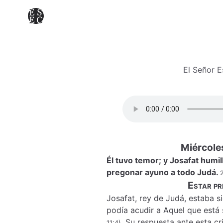
El Señor 
Miércoles
Él tuvo temor; y Josafat humil
pregonar ayuno a todo Judá.
Estar pr
Josafat, rey de Judá, estaba s
podía acudir a Aquel que está 
. Su respuesta ante esta c
11:4)