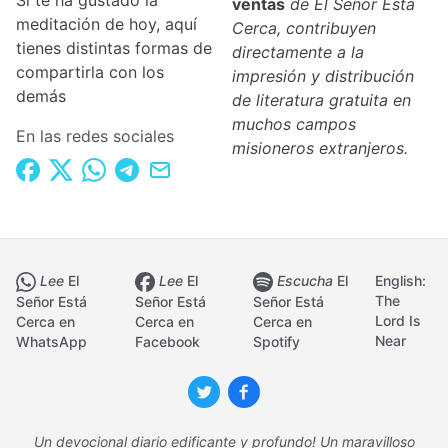
Si te ha gustado la
ventas
de El Señor Está
meditación de hoy, aquí
Cerca, contribuyen
tienes distintas formas de
directamente a la
compartirla con los
impresión y distribución
demás
de literatura gratuita en
muchos campos
En las redes sociales
misioneros extranjeros.
Lee
El
Lee
El
Escucha
El
English:
The
Señor Está
Señor Está
Señor Está
Lord Is
Cerca en
Cerca en
Cerca en
Near
WhatsApp
Facebook
Spotify
Un devocional diario edificante y profundo! Un maravilloso